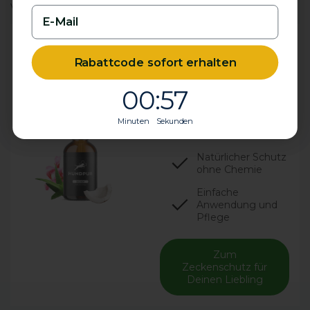
vorliegt.
Weniger
Zecken, mehr
Rabattcode sofort erhalten
Rabattcode sofort erhalten
Freude!
0
0
:
:
Countdown ends in:
Countdown ends in:
56
56
00
00
:
:
56
56
Wehrt Zecken,
Flöhe, Milben und
Minuten Sekunden
Minuten Sekunden
Mücken ab
Natürlicher Schutz
ohne Chemie
Einfache
Anwendung und
Pflege
Zum
Zeckenschutz für
Deinen Liebling