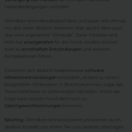
Lebensbedingungen vorfinden.
Ohrmilben sind mikroskopisch klein und lassen sich oftmals
nur über einen Abstrich erkennen. Man spricht dann auch
über eine sogenannte “Ohrräude”. Diese Parasiten sind
nicht nur
unangenehm
für den Hund, sondern können
auch zu
ernsthaften Entzündungen
und weiteren
Komplikationen führen.
Es können sich dadurch beispielsweise
schwere
Mittelohrentzündungen
entwickeln, es kann zu einem
blutgefüllten Othämatom (= Blutohr) kommen, sogar das
Trommelfell kann im schlimmsten Fall reißen. Und in der
Folge kann es beim Hund dann noch zu
Gleichgewichtsstörungen
kommen.
❗️Wichtig:
Ohrmilben sind ansteckend und können durch
direkten Kontakt von einem Tier zum anderen übertragen