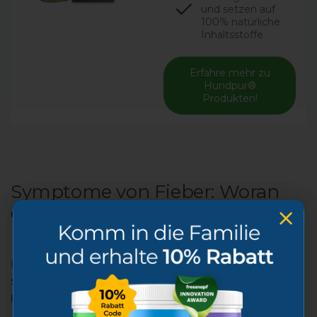
und setzen auf
100% natürliche
Inhaltsstoffe
Erfahre mehr zu
Hundpur®
Produkten!
Symptome von Fieber: Woran
erkenne ich, dass mein Hund
Fieber hat?
Ein Hund mit Fieber zeigt oft zusätzlich
verschiedene
Symptome
, die auf
gesundheitliche Probleme
hinweisen
können: