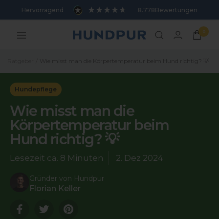
Direkt
Hervorragend
8.778
Bewertungen
zum
Inhalt
0
Hundpur
Navigation
Ratgeber
Wie misst man die Körpertemperatur beim Hund richtig? 💡
Hundepflege
Wie misst man die
Körpertemperatur beim
Hund richtig? 💡
Lesezeit ca.
8 Minuten
2. Dez 2024
Gründer von Hundpur
Florian Keller
Translation
Translation
Translation
missing:
missing:
missing: