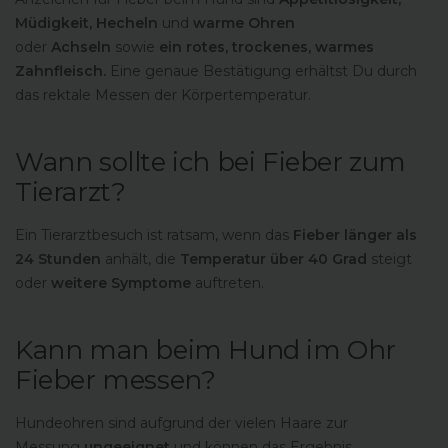
Müdigkeit, Hecheln
und
warme Ohren
oder
Achseln
sowie
ein rotes, trockenes, warmes
Zahnfleisch.
Eine genaue Bestätigung erhältst Du durch
das rektale Messen der Körpertemperatur.
Wann sollte ich bei Fieber zum
Tierarzt?
Ein Tierarztbesuch ist ratsam, wenn das
Fieber länger als
24 Stunden
anhält, die
Temperatur über 40 Grad
steigt
oder
weitere Symptome
auftreten.
Kann man beim Hund im Ohr
Fieber messen?
Hundeohren sind aufgrund der vielen Haare zur
Messung
ungeeignet
und können das Ergebnis