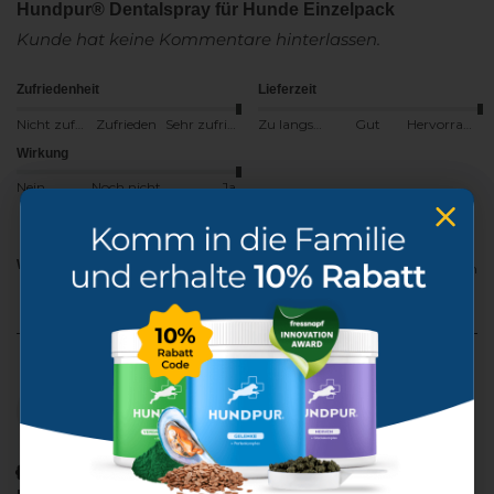
Hundpur® Dentalspray für Hunde Einzelpack
Kunde hat keine Kommentare hinterlassen.
Zufriedenheit
Lieferzeit
Nicht zufrieden
Zufrieden
Sehr zufrieden
Zu langsam
Gut
Hervorragend
Wirkung
Nein
Noch nicht
Ja
Ja
Melden
Teilen
War diese Bewertung hilfreich?
vor 18 Tagen
M
Verifizierter Kunde