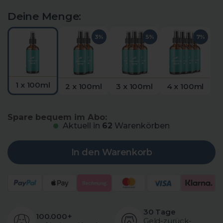
Deine Menge:
3%
5%
7%
1 x 100ml
2 x 100ml
3 x 100ml
4 x 100ml
Spare bequem im Abo:
Aktuell in
62
Warenkörben
In den Warenkorb
30 Tage
100.000+
Geld-zurück-