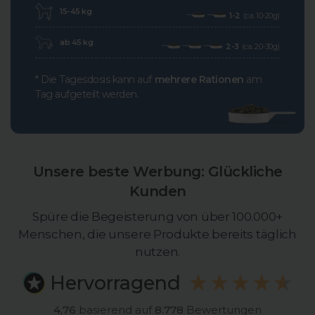
15-45 kg
1-2
(ca. 10-20g)
ab 45 kg
2-3
(ca. 20-30g)
* Die Tagesdosis kann auf
mehrere Rationen
am
Tag aufgeteilt werden.
Unsere beste Werbung: Glückliche
Kunden
Spüre die Begeisterung von über 100.000+
Menschen, die unsere Produkte bereits täglich
nutzen.
Hervorragend
4,76
basierend auf
8.778
Bewertungen