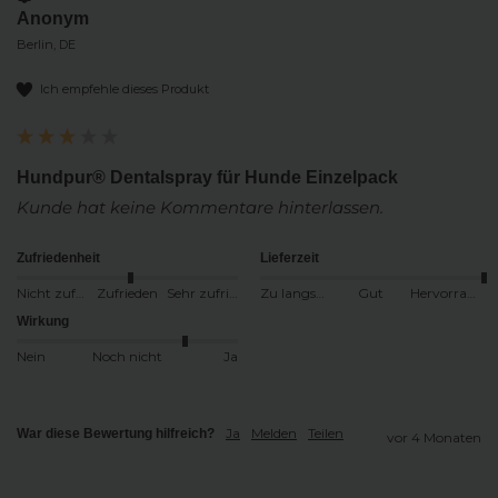
Anonym
Berlin, DE
Ich empfehle dieses Produkt
Hundpur® Dentalspray für Hunde Einzelpack
Kunde hat keine Kommentare hinterlassen.
Zufriedenheit
Lieferzeit
Nicht zufrieden
Zufrieden
Sehr zufrieden
Zu langsam
Gut
Hervorragend
Wirkung
Nein
Noch nicht
Ja
Ja
Melden
Teilen
War diese Bewertung hilfreich?
vor 4 Monaten