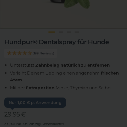
Zur
Zur
Zur
Zur
Hundpur® Dentalspray für Hunde
Slide
Slide
Slide
Slide
2
3
4
5
(199 Reviews)
gehen
gehen
gehen
gehen
Unterstützt
Zahnbelag
natürlich
zu
entfernen
Verleiht Deinem Liebling einen angenehm
frischen
Atem
Mit der
Extraportion
Minze, Thymian und Salbei
Nur 1,00 € p. Anwendung
Angebotspreis
29,95 €
299,50/l
Inkl. Steuern zzgl. Versandkosten