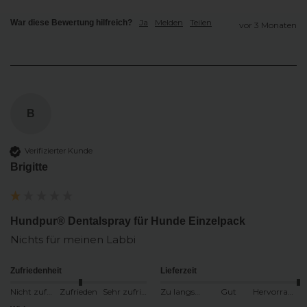
Ja
Melden
Teilen
War diese Bewertung hilfreich?
vor 3 Monaten
B
Verifizierter Kunde
Brigitte
Hundpur® Dentalspray für Hunde Einzelpack
Nichts für meinen Labbi
Zufriedenheit
Lieferzeit
Nicht zufrieden
Zufrieden
Sehr zufrieden
Zu langsam
Gut
Hervorragend