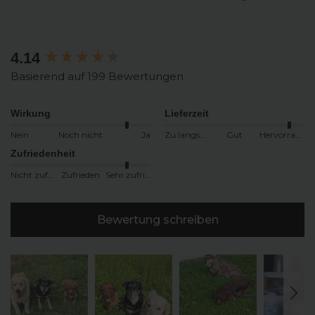
4.14
New content loaded
Basierend auf 199 Bewertungen
Wirkung
Lieferzeit
Nein
Noch nicht
Ja
Zu langsam
Gut
Hervorragend
Zufriedenheit
Nicht zufrieden
Zufrieden
Sehr zufrieden
Bewertung schreiben