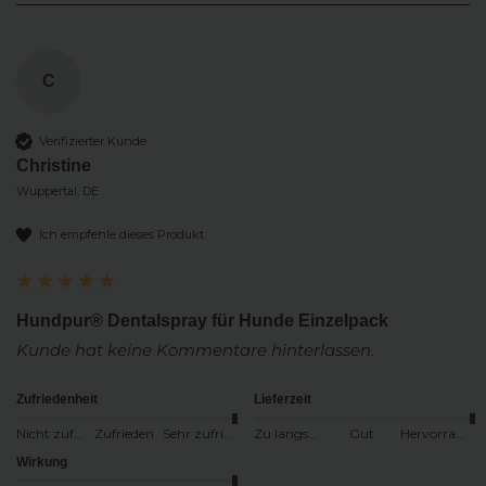
C
Verifizierter Kunde
Christine
Wuppertal, DE
Ich empfehle dieses Produkt
Hundpur® Dentalspray für Hunde Einzelpack
Kunde hat keine Kommentare hinterlassen.
Zufriedenheit
Lieferzeit
Nicht zufrieden
Zufrieden
Sehr zufrieden
Zu langsam
Gut
Hervorragend
Wirkung