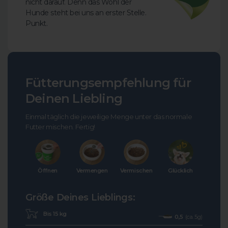
nicht darauf. Denn das Wohl der
Hunde steht bei uns an erster Stelle.
Punkt.
Fütterungsempfehlung für
Deinen Liebling
Einmal täglich die jeweilige Menge unter das normale
Futter mischen. Fertig!
Öffnen
Vermengen
Vermischen
Glücklich
Größe Deines Lieblings:
Bis 15 kg
0,5
(ca. 5g)