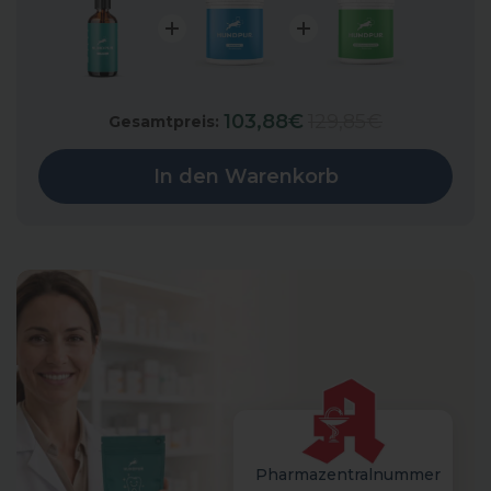
Sale price
Original price
103,88€
129,85€
Gesamtpreis:
In den Warenkorb
Pharmazentralnummer