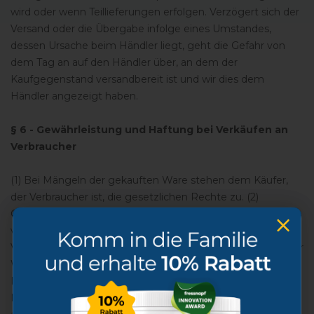
wird oder wenn Teillieferungen erfolgen. Verzögert sich der
Versand oder die Übergabe infolge eines Umstandes,
dessen Ursache beim Händler liegt, geht die Gefahr von
dem Tag an auf den Händler über, an dem der
Kaufgegenstand versandbereit ist und wir dies dem
Händler angezeigt haben.
§ 6 - Gewährleistung und Haftung bei Verkäufen an
Verbraucher
(1) Bei Mängeln der gekauften Ware stehen dem Käufer,
der Verbraucher ist, die gesetzlichen Rechte zu. (2)
Grundlage unserer Mangelgewährleistung und -haftung ist
vor allem die über die Beschaffenheit der Ware getroffene
Vereinbarung. Als Vereinbarung über die Beschaffenheit der
Ware gelten dabei insbesondere alle
Produktbeschreibungen und dabei auch angegebene
Mindesthaltbarkeitsdaten (MHD). Sollten keine