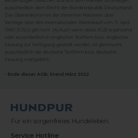
Beziehungen zwischen uns und dem Händler unterliegen
ausschließlich dem Recht der Bundesrepublik Deutschland.
Das Übereinkommen der Vereinten Nationen über
Verträge über den internationalen Warenkauf vom 11. April
1980 (CISG) gilt nicht. (4) Auch wenn diese AGB ergänzend
8.778
Bewertungen
oder ausschließlich in englischer Textform bzw. englischer
Fassung zur Verfügung gestellt werden, ist gleichwohl
ausschließlich die deutsche Textform bzw. deutsche
Fassung maßgeblich.
4,8
rating
2.419
bewertungen
- Ende dieser AGB; Stand März 2022
Astrid
Verifizierter Kunde
Für ein sorgenfreies Hundeleben.
Hundpur® Verdauung 3 für 2
Meine Hündin frisst nicht mehr so verbissen
Twitter
Gras und hat auch sonst weniger Probleme
Service Hotline
Facebook