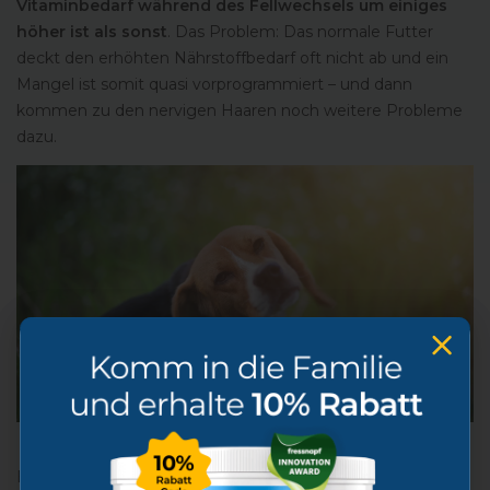
Vitaminbedarf während des Fellwechsels um einiges
höher ist als sonst
. Das Problem: Das normale Futter
deckt den erhöhten Nährstoffbedarf oft nicht ab und ein
Mangel ist somit quasi vorprogrammiert – und dann
kommen zu den nervigen Haaren noch weitere Probleme
dazu.
Ein Hund beim ausgiebigen Kratzen.
Ein Nährstoffmangel zeigt sich unter anderem in