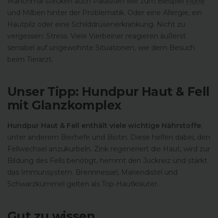
Manchmal stecken auch Parasiten wie zum Beispiel
Flöhe
und Milben hinter der Problematik. Oder eine Allergie, ein
Hautpilz oder eine Schilddrüsenerkrankung. Nicht zu
vergessen: Stress. Viele Vierbeiner reagieren äußerst
sensibel auf ungewohnte Situationen, wie dem Besuch
beim Tierarzt.
Unser Tipp: Hundpur Haut & Fell
mit Glanzkomplex
Hundpur Haut & Fell enthält viele wichtige Nährstoffe
.
unter anderem Bierhefe und Biotin. Diese helfen dabei, den
Fellwechsel anzukurbeln. Zink regeneriert die Haut, wird zur
Bildung des Fells benötigt, hemmt den Juckreiz und stärkt
das Immunsystem. Brennnessel, Mariendistel und
Schwarzkümmel gelten als Top-Hautkräuter.
Gut zu wissen