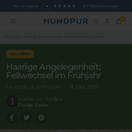
Direkt
Hervorragend
8.778
Bewertungen
zum
Inhalt
0
Hundpur
Navigation
Ratgeber
Haarige Angelegenheit: Fellwechsel im Frühjahr
Gesundheit
Haarige Angelegenheit:
Fellwechsel im Frühjahr
Lesezeit ca.
6 Minuten
11. Dez 2023
Gründer von Hundpur
Florian Keller
Translation
Translation
Translation
missing:
missing:
missing:
de.general.sharing.facebook
de.general.sharing.twitter
de.general.sharing.pinterest