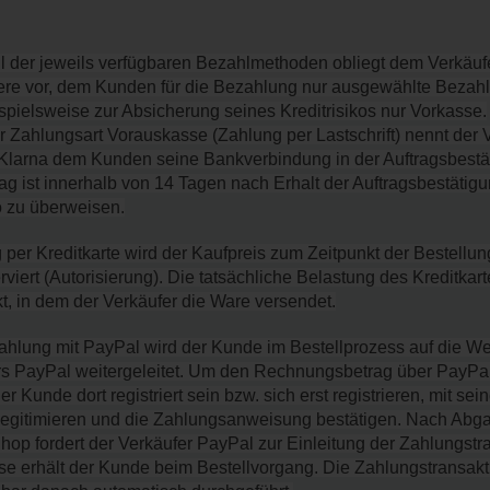
 der jeweils verfügbaren Bezahlmethoden obliegt dem Verkäufer.
ere vor, dem Kunden für die Bezahlung nur ausgewählte Bezah
spielsweise zur Absicherung seines Kreditrisikos nur Vorkasse.
 Zahlungsart Vorauskasse (Zahlung per Lastschrift) nennt der V
 Klarna dem Kunden seine Bankverbindung in der Auftragsbestät
 ist innerhalb von 14 Tagen nach Erhalt der Auftragsbestätigun
 zu überweisen.
 per Kreditkarte wird der Kaufpreis zum Zeitpunkt der Bestellung 
rviert (Autorisierung). Die tatsächliche Belastung des Kreditkart
t, in dem der Verkäufer die Ware versendet.
ahlung mit PayPal wird der Kunde im Bestellprozess auf die We
rs PayPal weitergeleitet. Um den Rechnungsbetrag über PayPal
 Kunde dort registriert sein bzw. sich erst registrieren, mit sein
egitimieren und die Zahlungsanweisung bestätigen. Nach Abga
hop fordert der Verkäufer PayPal zur Einleitung der Zahlungstra
e erhält der Kunde beim Bestellvorgang. Die Zahlungstransakti