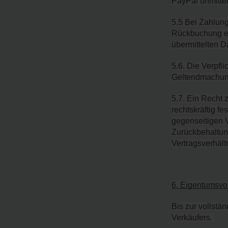
PayPal unmitte
5.5 Bei Zahlung 
Rückbuchung ei
übermittelten D
5.6. Die Verpfl
Geltendmachung
5.7. Ein Recht
rechtskräftig f
gegenseitigen V
Zurückbehaltun
Vertragsverhältn
6. Eigentumsvo
Bis zur vollstä
Verkäufers. 