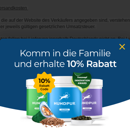
Versandkosten 
e, die auf der Website des Verkäufers angegeben sind, verstehen 
der jeweils gültigen gesetzlichen Umsatzsteuer. 
ten fallen bei Lieferung innerhalb Deutschlands nicht an. Bei L
t eine Versandkostenpauschale in Höhe von 6,90 EUR an. 
arenverfügbarkeit
ht anders vereinbart, erfolgt die Lieferung der Ware von unserem 
sse in Deutschland oder Österreich. Die Lieferzeit beträgt bei
chlands circa 2-3 Werktage, bei Lieferungen nach Österreich cir
t Zahlung per Vorauskasse vereinbart ist, erfolgt die Lieferung 
es Rechnungsbetrages.  
 Zustellung der Ware durch Verschulden des Kunden trotz dreima
hs scheitern, kann der Verkäufer vom Vertrag zurücktreten. Ggf. g
en dem Kunden unverzüglich erstattet. 