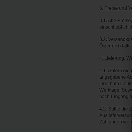
3. Preise und 
3.1. Alle Preis
einschließlich 
3.2. Versandkos
Österreich fäll
4. Lieferung, W
4.1. Sofern nic
angegebene Adre
innerhalb Deuts
Werktage. Sowei
nach Eingang d
4.2. Sollte die
Auslieferversuc
Zahlungen werd