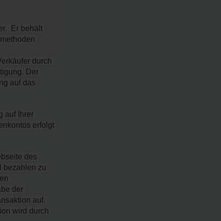
  Er behält 
lmethoden 
erkäufer durch 
igung. Der 
g auf das 
auf Ihrer 
enkontos erfolgt 
bseite des 
 bezahlen zu 
en 
be der 
nsaktion auf. 
on wird durch 