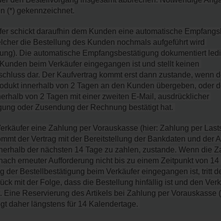
n (*) gekennzeichnet.
ufer schickt daraufhin dem Kunden eine automatische Empfangsb
elcher die Bestellung des Kunden nochmals aufgeführt wird 
gung). Die automatische Empfangsbestätigung dokumentiert ledig
Kunden beim Verkäufer eingegangen ist und stellt keinen 
chluss dar. Der Kaufvertrag kommt erst dann zustande, wenn de
Produkt innerhalb von 2 Tagen an den Kunden übergeben, oder d
rhalb von 2 Tagen mit einer zweiten E-Mail, ausdrücklicher 
gung oder Zusendung der Rechnung bestätigt hat. 
Verkäufer eine Zahlung per Vorauskasse (hier: Zahlung per Lastsc
mmt der Vertrag mit der Bereitstellung der Bankdaten und der A
erhalb der nächsten 14 Tage zu zahlen, zustande. Wenn die Zah
 nach erneuter Aufforderung nicht bis zu einem Zeitpunkt von 14
der Bestellbestätigung beim Verkäufer eingegangen ist, tritt de
ck mit der Folge, dass die Bestellung hinfällig ist und den Verk
ifft. Eine Reservierung des Artikels bei Zahlung per Vorauskasse 
olgt daher längstens für 14 Kalendertage. 