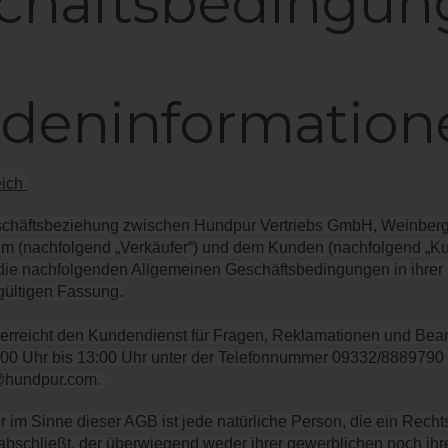
chäftsbedingun
deninformation
ich 
eschäftsbeziehung zwischen Hundpur Vertriebs GmbH, Weinbergs
m (nachfolgend „Verkäufer“) und dem Kunden (nachfolgend „Kun
die nachfolgenden Allgemeinen Geschäftsbedingungen in ihrer 
gültigen Fassung.
 erreicht den Kundendienst für Fragen, Reklamationen und Bea
:00 Uhr bis 13:00 Uhr unter der Telefonnummer 09332/8889790 
o@hundpur.com. 
r im Sinne dieser AGB ist jede natürliche Person, die ein Recht
schließt, der überwiegend weder ihrer gewerblichen noch ihre