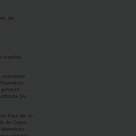
n, der 
s Angebot, 
h auswählen 
 Warenkorb 
gelöscht 
tfläche [zur 
zum Kauf der im 
e die Daten 
m Warenkorb 
en sind mit 