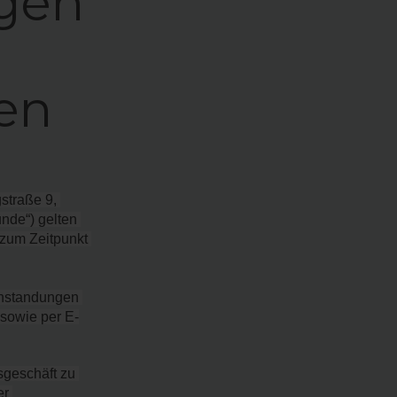
gen
en
traße 9, 
de“) gelten 
zum Zeitpunkt 
nstandungen 
sowie per E-
sgeschäft zu 
r 