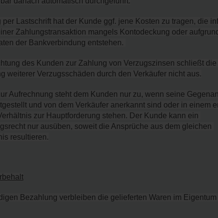
lbar danach automatisch durchgeführt.
per Lastschrift hat der Kunde ggf. jene Kosten zu tragen, die inf
ner Zahlungstransaktion mangels Kontodeckung oder aufgrund 
aten der Bankverbindung entstehen. 
ichtung des Kunden zur Zahlung von Verzugszinsen schließt die 
 weiterer Verzugsschäden durch den Verkäufer nicht aus.
 zur Aufrechnung steht dem Kunden nur zu, wenn seine Gegenan
estgestellt und von dem Verkäufer anerkannt sind oder in einem e
erhältnis zur Hauptforderung stehen. Der Kunde kann ein 
gsrecht nur ausüben, soweit die Ansprüche aus dem gleichen 
is resultieren.
rbehalt
ndigen Bezahlung verbleiben die gelieferten Waren im Eigentum 