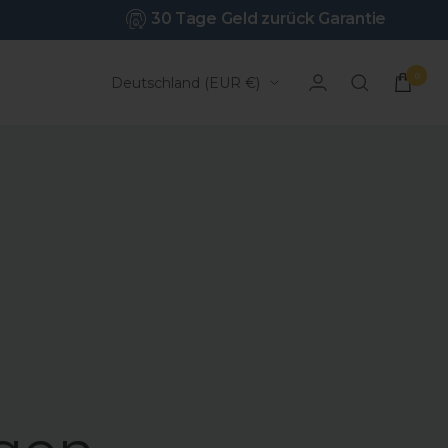
30 Tage Geld zurück Garantie
0
Land/Region
Deutschland (EUR €)