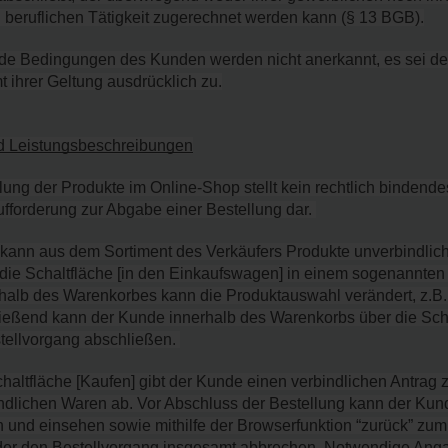
 beruflichen Tätigkeit zugerechnet werden kann (§ 13 BGB).
de Bedingungen des Kunden werden nicht anerkannt, es sei den
t ihrer Geltung ausdrücklich zu.
d Leistungsbeschreibungen
llung der Produkte im Online-Shop stellt kein rechtlich bindende
fforderung zur Abgabe einer Bestellung dar. 
 kann aus dem Sortiment des Verkäufers Produkte unverbindlic
 die Schaltfläche [in den Einkaufswagen] in einem sogenannten
halb des Warenkorbes kann die Produktauswahl verändert, z.B. 
eßend kann der Kunde innerhalb des Warenkorbs über die Schal
tellvorgang abschließen. 
chaltfläche [Kaufen] gibt der Kunde einen verbindlichen Antrag 
ndlichen Waren ab. Vor Abschluss der Bestellung kann der Kund
n und einsehen sowie mithilfe der Browserfunktion “zurück” zu
er den Bestellvorgang insgesamt abbrechen. Notwendige Angab