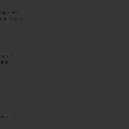
olge einer 
der falsch 
sprüche 
ngen 
des 