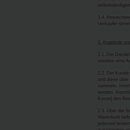
selbstständigen
1.4. Abweichen
Verkäufer stimm
2. Angebote un
2.1. Die Darste
sondern eine Au
2.2. Der Kunde
und diese über
sammeln. Inner
werden. Anschli
Kasse] den Bes
2.3. Über die S
Warenkorb befi
jederzeit änder
zurückgehen od