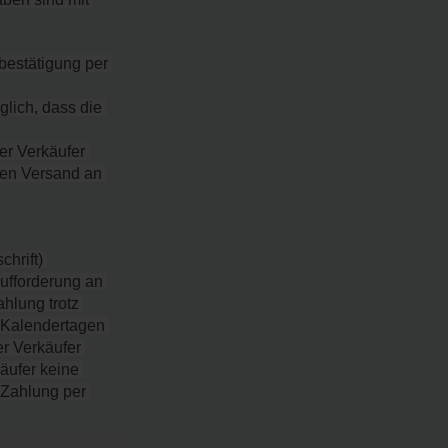
estätigung per 
lich, dass die 
r Verkäufer 
en Versand an 
hrift) 
ufforderung an 
lung trotz 
 Kalendertagen 
r Verkäufer 
äufer keine 
(Zahlung per 