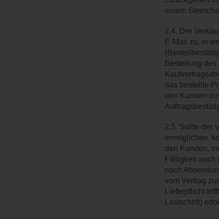
einem Sternche
2.4. Der Verkä
E-Mail zu, in w
(Bestellbestäti
Bestellung des 
Kaufvertragsabs
das bestellte 
den Kunden inne
Auftragsbestäti
2.5. Sollte der 
ermöglichen, ko
den Kunden, inn
Fälligkeit auch
nach Absendung 
vom Vertrag zurü
Lieferpflicht tr
Lastschrift) erf