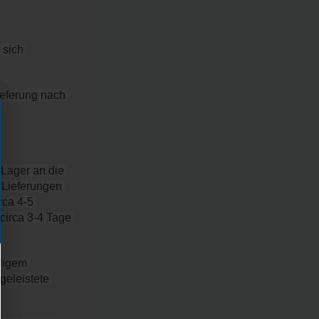
sich 
ieferung nach 
Lager an die 
 Lieferungen 
ca 4-5 
circa 3-4 Tage 
ligem 
eleistete 