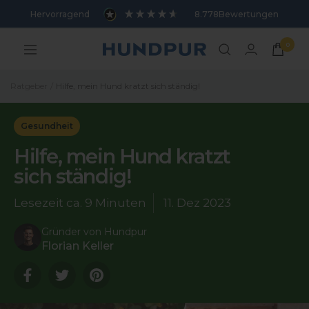
Direkt
Hervorragend
8.778
Bewertungen
zum
Inhalt
0
Hundpur
Navigation
Ratgeber
Hilfe, mein Hund kratzt sich ständig!
Gesundheit
Hilfe, mein Hund kratzt
sich ständig!
Lesezeit ca.
9 Minuten
11. Dez 2023
Gründer von Hundpur
Florian Keller
Translation
Translation
Translation
missing:
missing:
missing:
de.general.sharing.facebook
de.general.sharing.twitter
de.general.sharing.pinterest