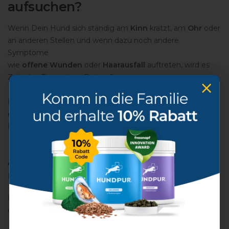
aufsuchen?
Wenn Dein Hund sich ständig am
Kinn
kratzt, am
Ohr
oder
an anderen Stellen und wenn dazu noch andere
Symptome
wie
offene
Wunden
oder
Haarausfall
auftreten, wird es
Zeit, den Tierarzt um Rat zu fragen.
Denn das ständige Kratzen kann ein Anzeichen für ein
ernsthaftes Problem sein und das Wohlbefinden Deines
Hundes stark beeinträchtigen.
Alarmzeichen: Offene Wunden
und Haarausfall
Dein Hund juckt sich ständig und verliert Fell? – Dann sind
das klare Anzeichen dafür, dass etwas nicht stimmt.