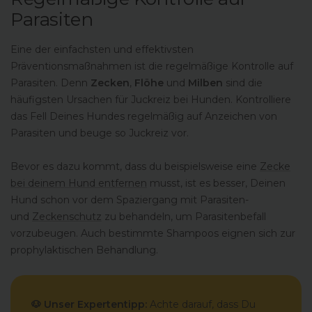
Parasiten
Eine der einfachsten und effektivsten
Präventionsmaßnahmen ist die regelmäßige Kontrolle auf
Parasiten. Denn
Zecken
,
Flöhe
und
Milben
sind die
häufigsten Ursachen für Juckreiz bei Hunden. Kontrolliere
das Fell Deines Hundes regelmäßig auf Anzeichen von
Parasiten und beuge so Juckreiz vor.
Bevor es dazu kommt, dass du beispielsweise eine
Zecke
bei deinem Hund entfernen
musst, ist es besser, Deinen
Hund schon vor dem Spaziergang mit Parasiten-
und
Zeckenschutz
zu behandeln, um Parasitenbefall
vorzubeugen. Auch bestimmte Shampoos eignen sich zur
prophylaktischen Behandlung.
🐶 Unser Expertentipp:
Achte darauf, dass Du