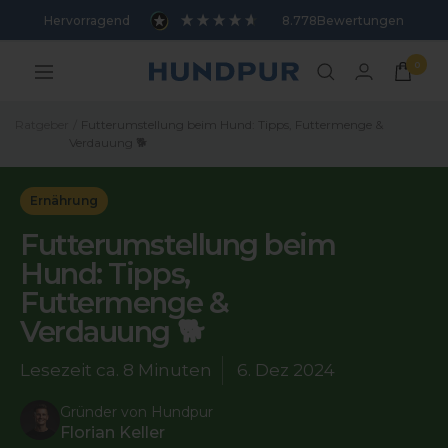
Direkt
Hervorragend
8.778
Bewertungen
zum
Inhalt
0
Hundpur
Navigation
Ratgeber
Futterumstellung beim Hund: Tipps, Futtermenge &
Verdauung 🐕
Ernährung
Futterumstellung beim
Hund: Tipps,
Futtermenge &
Verdauung 🐕
Lesezeit ca.
8 Minuten
6. Dez 2024
Gründer von Hundpur
Florian Keller