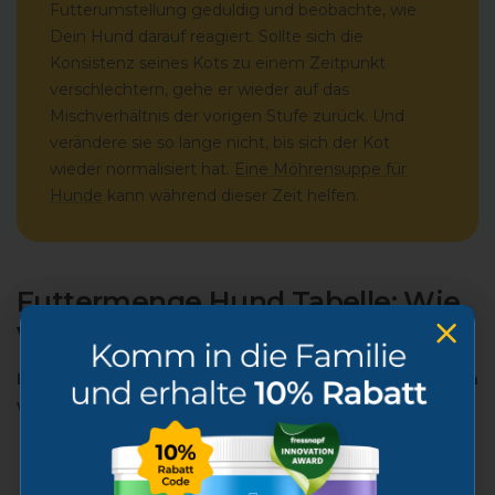
Futterumstellung geduldig und beobachte, wie
Dein Hund darauf reagiert. Sollte sich die
Konsistenz seines Kots zu einem Zeitpunkt
verschlechtern, gehe er wieder auf das
Mischverhältnis der vorigen Stufe zurück. Und
verändere sie so lange nicht, bis sich der Kot
wieder normalisiert hat.
Eine Möhrensuppe für
Hunde
kann während dieser Zeit helfen.
Futtermenge Hund Tabelle: Wie
viel Futter braucht mein Hund?
Die richtige Futtermenge für Hunde hängt von Faktoren
wie Alter, Gewicht, Aktivitätslevel und Rasse ab.
Gewicht
Tägliche
Tägliche
des
Futtermenge
Futtermenge