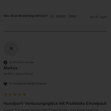
Ja
Melden
Teilen
War diese Bewertung hilfreich?
vor 16 Tagen
M
Verifizierter Kunde
Markus
Iserlohn, Deutschland
Ich empfehle dieses Produkt
Hundpur® Verdauungsglück mit Probiotika Einzelpack
Sorgt für gute konsistent des Kots und eine stabile 