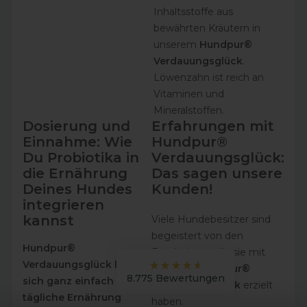
Inhaltsstoffe aus
bewährten Kräutern in
unserem
Hundpur®
Carola
Verdauungsglück
.
Verifizierter Kunde
Löwenzahn ist reich an
Hundpur® Gelenke mit Grünlippmuschel
Vitaminen und
Einzelpack
Unsere Hündin ist schon eine ältere Dame
Mineralstoffen.
und kommt mit Hundpur gut über die
Dosierung und
Erfahrungen mit
Twitter
Runden.
Einnahme: Wie
Hundpur®
Facebook
Hilfreich
?
Ja
Teilen
Du Probiotika in
Verdauungsglück:
Berlin, DE,
5.8.2026
die Ernährung
Das sagen unsere
Deines Hundes
Kunden!
integrieren
Carola
kannst
Viele Hundebesitzer sind
Verifizierter Kunde
Sind sehr zufrieden und dem Hund
begeistert von den
Twitter
bekommt es!
Hundpur®
Ergebnissen, die sie mit
Facebook
Verdauungsglück lässt
Hilfreich
?
Ja
Teilen
unserem
Hundpur®
Berlin, DE,
5.8.2026
8.775
Bewertungen
sich ganz einfach in die
Verdauungsglück
erzielt
tägliche Ernährung
haben.