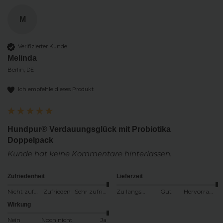
M
Verifizierter Kunde
Melinda
Berlin, DE
Ich empfehle dieses Produkt
Hundpur® Verdauungsglück mit Probiotika
Doppelpack
Kunde hat keine Kommentare hinterlassen.
Zufriedenheit
Lieferzeit
Nicht zufrieden
Zufrieden
Sehr zufrieden
Zu langsam
Gut
Hervorragend
Wirkung
Nein
Noch nicht
Ja