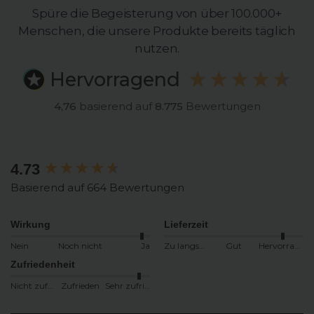
Spüre die Begeisterung von über 100.000+
Menschen, die unsere Produkte bereits täglich
nutzen.
Hervorragend
4,76
basierend auf
8.775
Bewertungen
4.73
New content loaded
Basierend auf 664 Bewertungen
Wirkung
Lieferzeit
Nein
Noch nicht
Ja
Zu langsam
Gut
Hervorragend
Zufriedenheit
Nicht zufrieden
Zufrieden
Sehr zufrieden