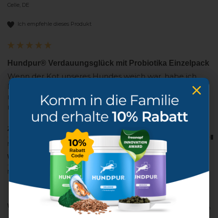
Celle, DE
Ich empfehle dieses Produkt
Hundpur® Verdauungsglück mit Probiotika Einzelpack
Wenn der Kot unseres Hundes weich war, habe ich 
Hundpur Verdauungsglück zugefüttert. Schon am 
nächsten Tag war der Kot wieder normal. Einfach 
mega!!
Zufriedenheit
Lieferzeit
Nicht zufrieden
Zufrieden
Sehr zufrieden
Zu langsam
Gut
Hervorragend
Wirkung
Nein
Noch nicht
Ja
Ja
Melden
Teilen
War diese Bewertung hilfreich?
vor 9 Tagen