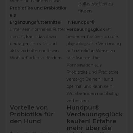
Wenn Du Deinem Hund
Ballaststoffen zu
Probiotika und Präbiotika
finden.
als
In
Hundpur®
Ergänzungsfuttermittel
Verdauungsglück
ist
unter sein normales Futter
beides enthalten, um die
mischt, kann das dazu
physiologische Verdauung
beitragen, ihn vital und
auf natürliche Weise zu
aktiv zu halten und sein
stabilisieren. Die
Wohlbefinden zu fördern.
Kombination aus
Probiotika und Präbiotika
versorgt Deinen Hund
optimal und kann sein
Wohlbefinden nachhaltig
verbessern.
Vorteile von
Hundpur®
Probiotika für
Verdauungsglück
den Hund
kaufen! Erfahre
mehr über die