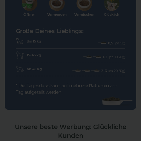
Öffnen
Vermengen
Vermischen
Glücklich
Größe Deines Lieblings:
Bis 15 kg
0,5
(ca. 5g)
15-45 kg
1-2
(ca. 10-20g)
ab 45 kg
2-3
(ca. 20-30g)
* Die Tagesdosis kann auf
mehrere Rationen
am
Tag aufgeteilt werden.
Unsere beste Werbung: Glückliche
Kunden