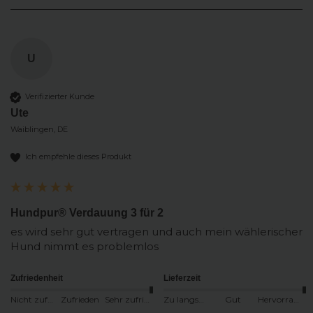
U
Verifizierter Kunde
Ute
Waiblingen, DE
Ich empfehle dieses Produkt
Hundpur® Verdauung 3 für 2
es wird sehr gut vertragen und auch mein wählerischer 
Hund nimmt es problemlos
Zufriedenheit
Lieferzeit
Nicht zufrieden
Zufrieden
Sehr zufrieden
Zu langsam
Gut
Hervorragend