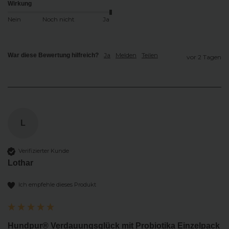
Wirkung
Nein
Noch nicht
Ja
Ja
Melden
Teilen
War diese Bewertung hilfreich?
vor 2 Tagen
L
Verifizierter Kunde
Lothar
Ich empfehle dieses Produkt
Hundpur® Verdauungsglück mit Probiotika Einzelpack