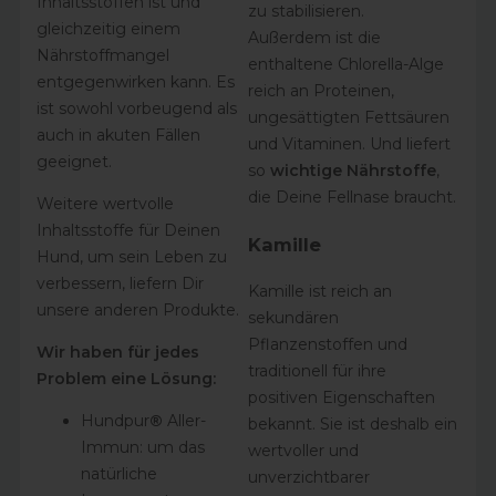
Inhaltsstoffen ist und
zu stabilisieren.
gleichzeitig einem
Außerdem ist die
Nährstoffmangel
enthaltene Chlorella-Alge
entgegenwirken kann. Es
reich an Proteinen,
ist sowohl vorbeugend als
ungesättigten Fettsäuren
auch in akuten Fällen
und Vitaminen. Und liefert
geeignet.
so
wichtige Nährstoffe
,
die Deine Fellnase braucht.
Weitere wertvolle
Inhaltsstoffe für Deinen
Kamille
Hund, um sein Leben zu
verbessern, liefern Dir
Kamille ist reich an
unsere anderen Produkte.
sekundären
Pflanzenstoffen und
Wir haben für jedes
traditionell für ihre
Problem eine Lösung:
positiven Eigenschaften
Hundpur
®
Aller-
bekannt. Sie ist deshalb ein
Immun
: um das
wertvoller und
natürliche
unverzichtbarer