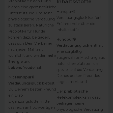
Inhaltsstoffe
Probiotika für den Hund
bieten eine ganz natürliche
Hundpur®
Unterstützung, um seine
Verdauungsglück kaufen!
physiologische Verdauung
Erfahre mehr über die
zu stabilisieren. Natürliche
Inhaltsstoffe
Probiotika für Hunde
können dazu beitragen,
Hundpur®
dass sich Dein Vierbeiner
Verdauungsglück
enthält
nach jeder Mahlzeit
eine sorgfältig
wohlfühlt und wieder
mehr
ausgewählte Mischung aus
Energie
und
natürlichen Zutaten, die
Lebensfreude
hat.
speziell auf die Verdauung
Deines besten Freundes
Mit
Hundpur®
abgestimmt sind.
Verdauungsglück
bietest
Du Deinem besten Freund
Der
präbiotische
ein Diät-
Hefekomplex
kann dazu
Ergänzungsfuttermittel,
beitragen, seine
das reich an hochwertigen
physiologische Verdauung