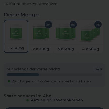
166,50/kg
Inkl. Steuern zzgl. Versandkosten
Deine Menge:
3%
5%
7%
1 x 300g
2 x 300g
3 x 300g
4 x 300g
Nur solange der Vorrat reicht!
34%
Auf Lager
- in 3-5 Werktagen bei Dir zu Hause
Spare bequem im Abo:
Aktuell in
79
Warenkörben