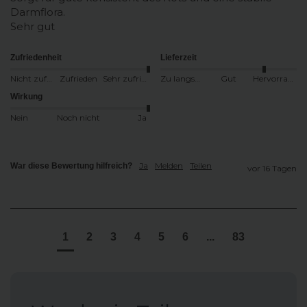
Darmflora.

Sehr gut
Zufriedenheit
Lieferzeit
Nicht zufrieden
Zufrieden
Sehr zufrieden
Zu langsam
Gut
Hervorragend
Wirkung
Nein
Noch nicht
Ja
Ja
Melden
Teilen
War diese Bewertung hilfreich?
vor 16 Tagen
1
2
3
4
5
6
...
83