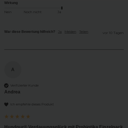
Wirkung
Nein
Noch nicht
Ja
Ja
Melden
Teilen
War diese Bewertung hilfreich?
vor 10 Tagen
A
Verifizierter Kunde
Andrea
Ich empfehle dieses Produkt
Hundpur® Verdauungsglück mit Probiotika Einzelpack