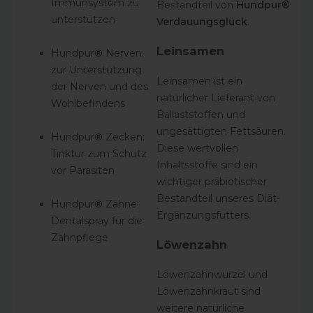
Immunsystem zu
Bestandteil von
Hundpur®
unterstützen
Verdauungsglück
.
Leinsamen
Hundpur
®
Nerven
:
zur Unterstützung
Leinsamen ist ein
der Nerven und des
natürlicher Lieferant von
Wohlbefindens
Ballaststoffen und
ungesättigten Fettsäuren.
Hundpur
®
Zecken
:
Diese wertvollen
Tinktur zum Schutz
Inhaltsstoffe sind ein
vor Parasiten
wichtiger präbiotischer
Bestandteil unseres Diät-
Hundpur
®
Zähne
:
8.775
Bewertungen
Ergänzungsfutters.
Dentalspray für die
Zahnpflege
Löwenzahn
en
4,7
rating
217
bewertungen
Löwenzahnwurzel und
Löwenzahnkraut sind
weitere natürliche