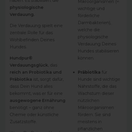
haben. Es stabilisiert die
Mikroorganismen (=
physiologische
wichtige und
Verdauung.
förderliche
Darmbakterien),
Die Verdauung spielt eine
welche die
zentrale Rolle für das
physiologische
Wohlbefinden Deines
Verdauung Deines
Hundes.
Hundes stabilisieren
können.
Hundpur®
Verdauungsglück
, das
Präbiotika
für
reich an Probiotika und
Hunde sind wichtige
Präbiotika
ist, sorgt dafür,
Nährstoffe, die das
dass Dein Hund alles
Wachstum dieser
bekommt, was er für eine
nützlichen
ausgewogene Ernährung
Mikroorganismen
benötigt – ganz ohne
fördern. Sie sind
Chemie oder künstliche
meistens in
Zusatzstoffe.
pflanzlichen