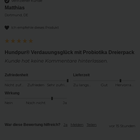
Verifizierter Kunde
Matthias
Dortmund, DE
Ich empfehle dieses Produkt
Hundpur® Verdauungsglück mit Probiotika Dreierpack
Kunde hat keine Kommentare hinterlassen.
Zufriedenheit
Lieferzeit
Nicht zufrieden
Zufrieden
Sehr zufrieden
Zu langsam
Gut
Hervorragend
Wirkung
Nein
Noch nicht
Ja
Ja
Melden
Teilen
War diese Bewertung hilfreich?
vor 15 Stunden