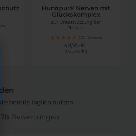
schutz
Hundpur® Nerven mit
Glückskomplex
zur Unterstützung der
ews)
Nerven
reis
(270 Reviews)
Angebotspreis
49,95 €
166,50 €
/
kg
nden
e bereits täglich nutzen.
778
Bewertungen