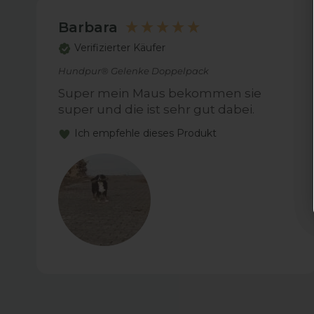
Barbara
Verifizierter Käufer
Hundpur® Gelenke Doppelpack
Super mein Maus bekommen sie
super und die ist sehr gut dabei.
Ich empfehle dieses Produkt