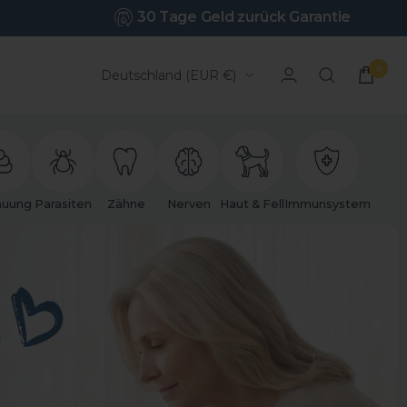
30 Tage Geld zurück Garantie
0
Land/Region
Deutschland (EUR €)
auung
Parasiten
Zähne
Nerven
Haut & Fell
Immunsystem