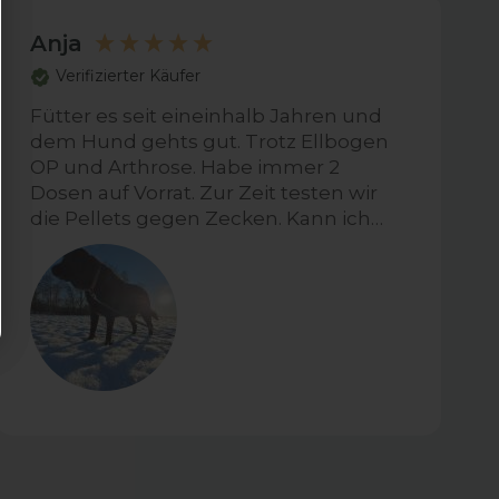
Anja
Verifizierter Käufer
Fütter es seit eineinhalb Jahren und
dem Hund gehts gut. Trotz Ellbogen
OP und Arthrose. Habe immer 2
Dosen auf Vorrat. Zur Zeit testen wir
die Pellets gegen Zecken. Kann ich
noch nix dazu sagen.