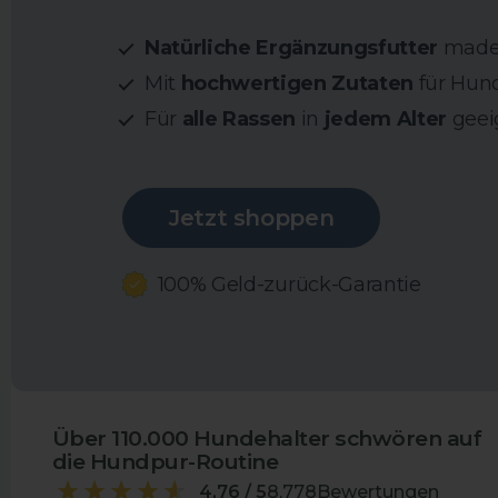
Natürliche Ergänzungsfutter
made
Mit
hochwertigen Zutaten
für Hun
Für
alle Rassen
in
jedem Alter
geei
Jetzt shoppen
100% Geld-zurück-Garantie
Über 110.000 Hundehalter schwören auf
die Hundpur-Routine
4,76 / 5
8.778
Bewertungen