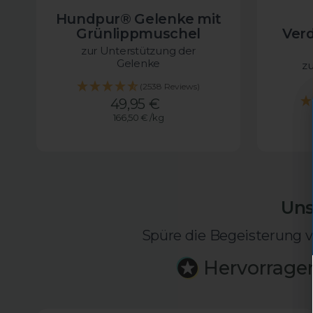
Hundpur® Gelenke mit
Grünlippmuschel
Ver
zur Unterstützung der
Gelenke
zu
(2538 Reviews)
Angebotspreis
49,95 €
166,50 €
/
kg
Uns
Spüre die Begeisterung v
Hervorrage