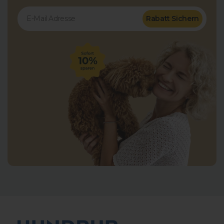
Rabatt Sichern
8.778
Bewertungen
4,8
rating
2.419
bewertungen