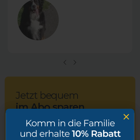
Jetzt bequem
im Abo sparen
Alle Vorteile in einer Übersicht:
Spare 20%
auf jedes Produkt