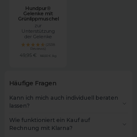
Hundpur®
Gelenke mit
Grünlippmuschel
zur
Unterstützung
der Gelenke
(2538
Reviews)
Angebotspreis
49,95 €
166,50 €
/
kg
Häufige Fragen
Kann ich mich auch individuell beraten
lassen?
Wie funktioniert ein Kauf auf
Rechnung mit Klarna?