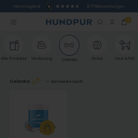
Direkt
Sortieren nach
Hervorragend
8.778
Bewertungen
zum
Inhalt
0
Hundpur
Navigation
Alle Produkte
Verdauung
Stress
Haut & Fell
Gelenke
Gelenke
Sortieren nach