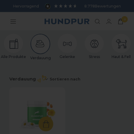
Direkt
Sortieren nach
Hervorragend
8.778
Bewertungen
zum
Inhalt
0
Hundpur
Navigation
Alle Produkte
Gelenke
Stress
Haut & Fell
Verdauung
Verdauung
Sortieren nach