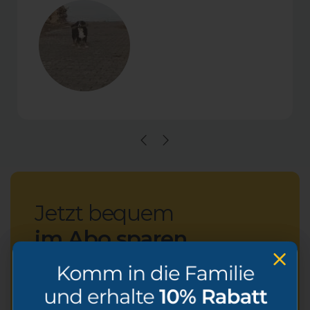
Jetzt bequem
im Abo sparen
Alle Vorteile in einer Übersicht:
Spare 20%
auf jedes Produkt