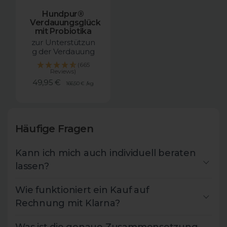
Hundpur®
Verdauungsglück
mit Probiotika
zur Unterstützun
g der Verdauung
(665
Reviews)
Angebotspreis
49,95 €
166,50 €
/
kg
Häufige Fragen
Kann ich mich auch individuell beraten
lassen?
Wie funktioniert ein Kauf auf
Rechnung mit Klarna?
Was ist die genaue Zusammensetzung