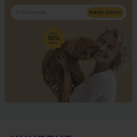
Rabatt Sichern
8.778
Bewertungen
4,8
rating
2.419
bewertungen