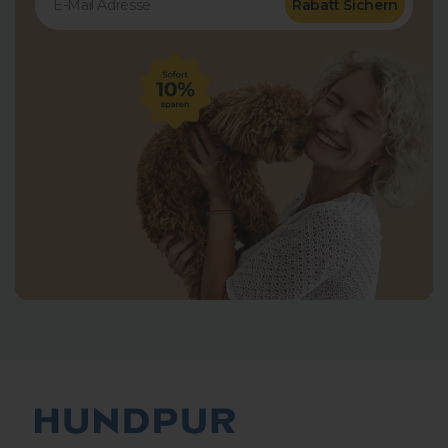
Rabatt Sichern
8.778
Bewertungen
4,8
rating
2.419
bewertungen
Astrid
Verifizierter Kunde