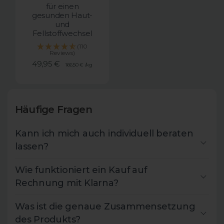
für einen
gesunden Haut-
und
Fellstoffwechsel
(110
Reviews)
Angebotspreis
49,95 €
166,50 €
/
kg
Häufige Fragen
Kann ich mich auch individuell beraten
lassen?
Wie funktioniert ein Kauf auf
Rechnung mit Klarna?
Was ist die genaue Zusammensetzung
des Produkts?