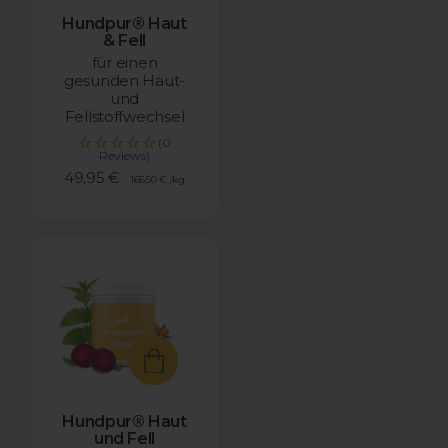
Hundpur® Haut
& Fell
für einen
gesunden Haut-
und
Fellstoffwechsel
(0
Reviews)
Angebotspreis
49,95 €
166,50 €
/
kg
Hundpur® Haut
und Fell