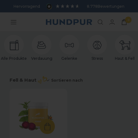
Direkt
Sortieren nach
Hervorragend
8.778
Bewertungen
zum
Inhalt
0
Hundpur
Navigation
Alle Produkte
Verdauung
Gelenke
Stress
Haut & Fell
Fell & Haut
Sortieren nach