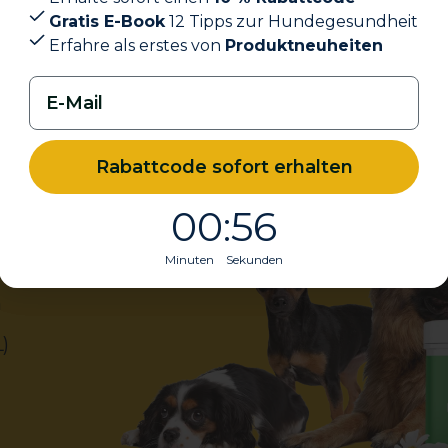
Gratis E-Book
Gratis E-Book
12 Tipps zur Hundegesundheit
12 Tipps zur Hundegesundheit
Erfahre als erstes von
Erfahre als erstes von
Produktneuheiten
Produktneuheiten
Rabattcode sofort erhalten
Rabattcode sofort erhalten
0
0
:
Countdown ends in:
Countdown ends in:
:
56
55
00
00
:
:
56
55
al)
Minuten Sekunden
Minuten Sekunden
n
)