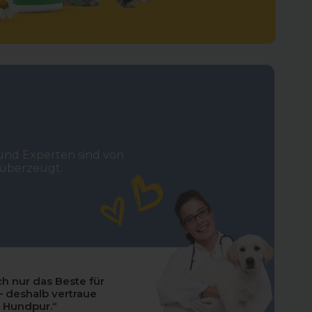
und Experten sind von
überzeugt.
ich nur das Beste für
– deshalb vertraue
 Hundpur.“