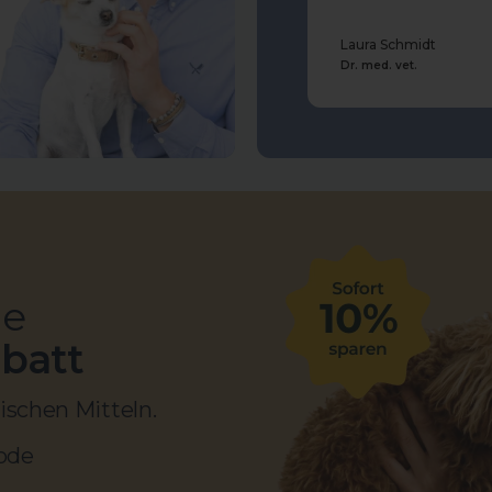
Laura Schmidt
Dr. med. vet.
ie
abatt
ischen Mitteln.
code