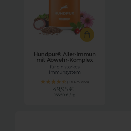
Hundpur® Aller-Immun
mit Abwehr-Komplex
für ein starkes
Immunsystem
(101 Reviews)
Angebotspreis
49,95 €
166,50 €
/
kg