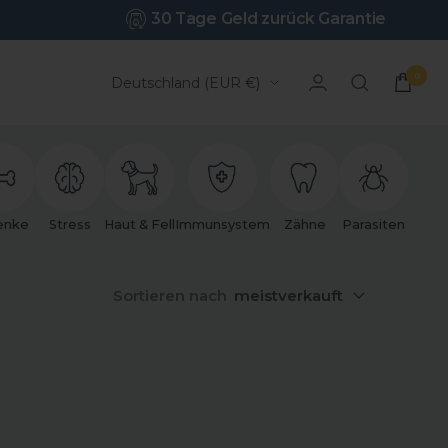
30 Tage Geld zurück Garantie
0
Land/Region
Deutschland (EUR €)
enke
Stress
Haut & Fell
Immunsystem
Zähne
Parasiten
Sortieren nach
meistverkauft