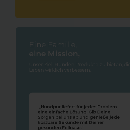
Eine Familie,
eine Mission,
Unser Ziel: Hunden Produkte zu bieten, die
Leben wirklich verbessern.
„Hundpur liefert für jedes Problem
eine einfache Lösung. Gib Deine
Sorgen bei uns ab und genieße jede
kostbare Sekunde mit Deiner
gesunden Fellnase.“