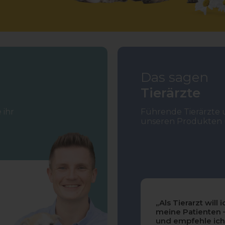
Das sagen
Tierärzte
 ihr
Führende Tierärzte 
unseren Produkten 
„Als Tierarzt will 
meine Patienten 
und empfehle ich