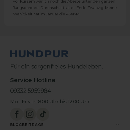
vor Kurzem war ich noch die Älteste unter den ganzen
Jungspunden. Durchschnittsalter: Ende Zwanzig. Meine
4,8
rating
2.419
bewertungen
Wenigkeit hat im Januar die 45er-M...
Astrid
Verifizierter Kunde
Für ein sorgenfreies Hundeleben.
Hundpur® Verdauung 3 für 2
Meine Hündin frisst nicht mehr so verbissen
Twitter
Gras und hat auch sonst weniger Probleme
Service Hotline
Facebook
Hilfreich
?
Ja
Teilen
Halle (Saale), DE,
6.8.2026
09332 5959984
Mo - Fr von 8:00 Uhr bis 12:00 Uhr.
Astrid
Verifizierter Kunde
Als meine Hündin älter wurde . ,wurde es
BLOGBEITRÄGE
immer schwieriger ins Auto zu springen und