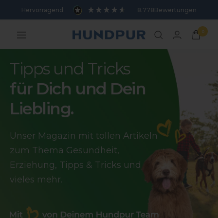
Direkt
Hervorragend
8.778
Bewertungen
zum
Inhalt
0
Hundpur
Navigation
Tipps und Tricks
für Dich und Dein
Liebling.
Unser Magazin mit tollen Artikeln
zum Thema Gesundheit,
Erziehung, Tipps & Tricks und
vieles mehr.