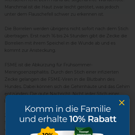
Manchmal ist die Haut zwar leicht gerötet, was jedoch
unter dem Flauschefell schwer zu erkennen ist.
Die Borrelien werden übrigens nicht sofort nach dem Stich
übertragen. Erst nach 16 bis 24 Stunden gibt die Zecke die
Borrelien mit ihrem Speichel in die Wunde ab und es
kommt zur Ansteckung.
FSME ist die Abkürzung für Frühsommer-
Meningoenzephalitis. Durch den Stich einer infizierten
Zecke gelangen die FSME-Viren in die Blutbahn des
Hundes. Dabei können sich die Gehirnhäute und das Gehirn
entzünden. Die gute Nachricht: Nicht jeder Stich einer
befallenen Zecke führt automatisch zu einer Ansteckung.
Zu den typischen Symptomen gehören: Hohes Fieber,
Schmerzen bei Berührungen und Verhaltensänderungen
wie Aggressivität oder Teilnahmslosigkeit. Das Problem: