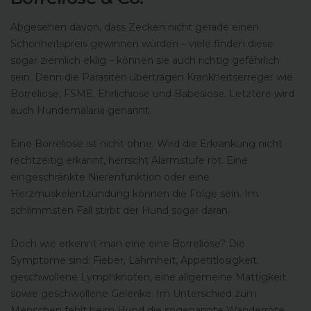
Abgesehen davon, dass Zecken nicht gerade einen
Schönheitspreis gewinnen würden – viele finden diese
sogar ziemlich eklig – können sie auch richtig gefährlich
sein. Denn die Parasiten übertragen Krankheitserreger wie
Borreliose, FSME, Ehrlichiose und Babesiose. Letztere wird
auch Hundemalaria genannt.
Eine Borreliose ist nicht ohne. Wird die Erkrankung nicht
rechtzeitig erkannt, herrscht Alarmstufe rot. Eine
eingeschränkte Nierenfunktion oder eine
Herzmuskelentzündung können die Folge sein. Im
schlimmsten Fall stirbt der Hund sogar daran.
Doch wie erkennt man eine eine Borreliose? Die
Symptome sind: Fieber, Lahmheit, Appetitlosigkeit,
geschwollene Lymphknoten, eine allgemeine Mattigkeit
sowie geschwollene Gelenke. Im Unterschied zum
Menschen fehlt beim Hund die sogenannte Wanderröte.