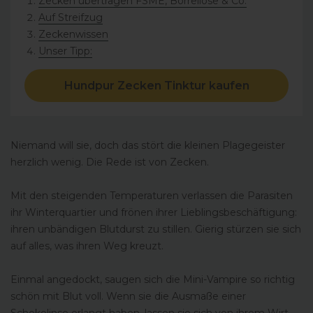
Zecken übertragen FSME, Borreliose & Co.
Auf Streifzug
Zeckenwissen
Unser Tipp:
Hundpur Zecken Tinktur kaufen
Niemand will sie, doch das stört die kleinen Plagegeister
herzlich wenig. Die Rede ist von Zecken.
Mit den steigenden Temperaturen verlassen die Parasiten
ihr Winterquartier und frönen ihrer Lieblingsbeschäftigung:
ihren unbändigen Blutdurst zu stillen. Gierig stürzen sie sich
auf alles, was ihren Weg kreuzt.
Einmal angedockt, saugen sich die Mini-Vampire so richtig
schön mit Blut voll. Wenn sie die Ausmaße einer
Schokolinse erlangt haben, lassen sie sich von ihrem Wirt