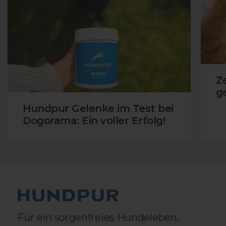
8.776
Bewertungen
Z
ge
Hundpur Gelenke im Test bei
Dogorama: Ein voller Erfolg!
en
4,7
rating
217
bewertungen
Karin Braun
Verifizierter Kunde
Für ein sorgenfreies Hundeleben.
Ich güttere meinem schwer Arthrose