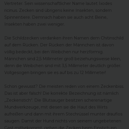
Vertreter. Sein wissenschaftlicher Name lautet Ixodes
ricinus. Zecken sind übrigens keine Insekten, sondern
Spinnentiere. Demnach haben sie auch acht Beine,
Insekten haben zwei weniger.
Die Schildzecken verdanken ihren Namen dem Chitinschild
auf dem Rücken. Der Rücken der Männchen ist davon
völlig bedeckt, bei den Weibchen nur herzförmig.
Männchen sind 2,5 Millimeter groß beziehungsweise klein,
denn die Weibchen sind mit 3,5 Millimeter deutlich größer.
Vollgesogen bringen sie es auf bis zu 12 Millimeter!
Schon gewusst? Die meisten reden von einem Zeckenbiss.
Das ist aber falsch! Die korrekte Bezeichnung ist nämlich
„Zeckenstich“. Die Blutsauger besitzen scherenartige
Mundwerkzeuge, mit diesen sie die Haut des Wirts
aufreißen und dann mit ihrem Stechrüssel munter drauflos
saugen. Damit der Hund nichts von seinem ungebetenen
Gast mitbekommt, geben die Zecken beim Einstich ein