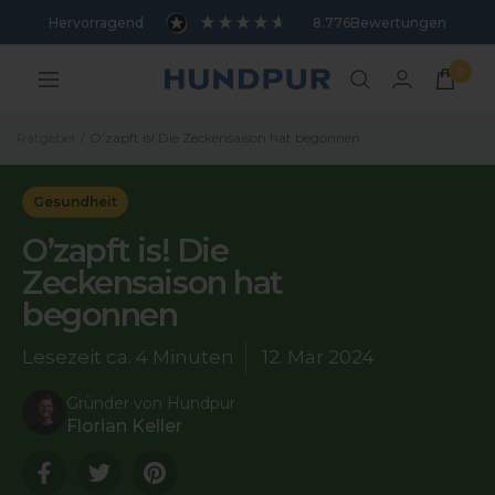
Direkt
Hervorragend
8.776
Bewertungen
zum
Inhalt
0
Hundpur
Navigation
Ratgeber
O’zapft is! Die Zeckensaison hat begonnen
Gesundheit
O’zapft is! Die
Zeckensaison hat
begonnen
Lesezeit ca.
4 Minuten
12. Mär 2024
Gründer von Hundpur
Florian Keller
Translation
Translation
Translation
missing:
missing:
missing: