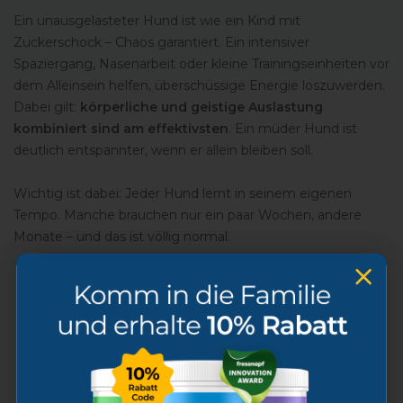
Ein unausgelasteter Hund ist wie ein Kind mit
Zuckerschock – Chaos garantiert. Ein intensiver
Spaziergang, Nasenarbeit oder kleine Trainingseinheiten vor
dem Alleinsein helfen, überschüssige Energie loszuwerden.
Dabei gilt:
körperliche und geistige Auslastung
kombiniert sind am effektivsten
. Ein müder Hund ist
deutlich entspannter, wenn er allein bleiben soll.
Wichtig ist dabei: Jeder Hund lernt in seinem eigenen
Tempo. Manche brauchen nur ein paar Wochen, andere
Monate – und das ist völlig normal.
Expertenwissen: Körpersprache
richtig deuten