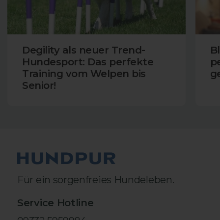
8.776
Bewertungen
Degility als neuer Trend-
B
Hundesport: Das perfekte
p
Training vom Welpen bis
ge
Senior!
en
4,7
rating
217
bewertungen
Karin Braun
Verifizierter Kunde
Für ein sorgenfreies Hundeleben.
Ich güttere meinem schwer Arthrose
krankem Hund schon die dritte Dose
Hundpur für Gelenke und sehe eine starke
Service Hotline
Verbesserung. Auch seine Betreuerin in der
Hundepension schwört auf Hundpur. Werde