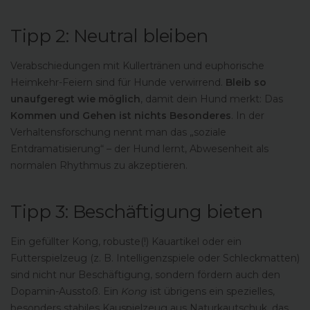
Tipp 2: Neutral bleiben
Verabschiedungen mit Kullertränen und euphorische
Heimkehr-Feiern sind für Hunde verwirrend.
Bleib so
unaufgeregt wie möglich
, damit dein Hund merkt: Das
Kommen und Gehen ist nichts Besonderes
. In der
Verhaltensforschung nennt man das „soziale
Entdramatisierung“ – der Hund lernt, Abwesenheit als
normalen Rhythmus zu akzeptieren.
Tipp 3: Beschäftigung bieten
Ein gefüllter Kong, robuste(!) Kauartikel oder ein
Futterspielzeug (z. B. Intelligenzspiele oder Schleckmatten)
sind nicht nur Beschäftigung, sondern fördern auch den
Dopamin-Ausstoß. Ein
Kong
ist übrigens ein spezielles,
besonders stabiles Kauspielzeug aus Naturkautschuk, das