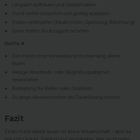
Langsam aufbauen und Geduld haben
Hund vorher körperlich und geistig auslasten
Positiv verknüpfen (Kauknochen, Spielzeug, Belohnung)
Einen festen Rückzugsort schaffen
Don’ts
❌
Den Hund ohne Vorbereitung stundenlang alleine
lassen
Riesige Abschieds- oder Begrüßungsdramen
veranstalten
Bestrafung für Bellen oder Zerstören
Zu lange Abwesenheiten als Dauerlösung nutzen
Fazit
Einen Hund alleine lassen ist keine Wissenschaft – aber es
braucht Geduld, Training und Verständnis. Wer rechtzeitig