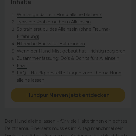
Inhalte
Wie lange darf ein Hund alleine bleiben?
Typische Probleme beim Alleinsein
So trainierst du das Alleinsein (ohne Trauma-
Erfahrung)
Hilfreiche Hacks für Halter:innen
Wenn der Hund Mist gebaut hat – richtig reagieren
Zusammenfassung: Do’s & Don’ts fürs Alleinsein
Fazit
FAQ – Häufig gestellte Fragen zum Thema Hund
alleine lassen
Hundpur Nerven jetzt entdecken
Den Hund alleine lassen – für viele Halter:innen ein echtes
Reizthema. Einerseits muss es im Alltag manchmal sein
(Einkaufen, Arbeit, Arzttermin). Andererseits schleicht sich