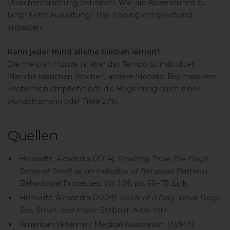
Ursachenforschung betreiben: War die Abwesenheit zu
lang? Fehlt Auslastung? Das Training entsprechend
anpassen.
Kann jeder Hund alleine bleiben lernen?
Die meisten Hunde ja, aber das Tempo ist individuell.
Manche brauchen Wochen, andere Monate. Bei massiven
Problemen empfiehlt sich die Begleitung durch eine
n
Hundetrainer
in oder Tierärzt*in.
Quellen
Horowitz, Alexandra (2014):
Smelling Time: The Dog’s
Sense of Smell as an Indicator of Temporal Patterns.
Behavioural Processes, Vol. 109, pp. 68–75.
Link
Horowitz, Alexandra (2009):
Inside of a Dog: What Dogs
See, Smell, and Know.
Scribner, New York.
American Veterinary Medical Association (AVMA):