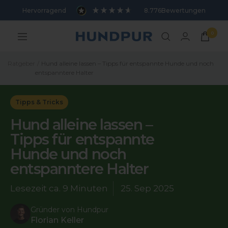
Direkt
Hervorragend
8.776
Bewertungen
zum
Inhalt
0
Hundpur
Navigation
Ratgeber
Hund alleine lassen – Tipps für entspannte Hunde und noch
entspanntere Halter
Tipps & Tricks
Hund alleine lassen –
Tipps für entspannte
Hunde und noch
entspanntere Halter
Lesezeit ca.
9 Minuten
25. Sep 2025
Gründer von Hundpur
Florian Keller