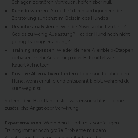
Schlagen zerstören Vertrauen, helfen aber null.
Ruhe bewahren
: Atme tief durch und ignoriere die
Zerstörung zunächst im Beisein des Hundes.
Ursache analysieren
: War die Abwesenheit zu lang?
Gab es zu wenig Auslastung? Hat der Hund noch nicht
genug Trainingserfahrung?
Training anpassen
: Wieder kleinere Alleinbleib-Etappen
einbauen, mehr Auslastung oder Hilfsmittel wie
Kauartikel nutzen.
Positive Alternativen fördern
: Lobe und belohne den
Hund, wenn er ruhig und entspannt bleibt, während du
kurz weg bist.
So lernt dein Hund langfristig, was erwünscht ist – ohne
zusätzliche Angst oder Verwirrung.
Expertenwissen:
Wenn dein Hund trotz sorgfältigem
Training immer noch große Probleme mit dem
Alleinbleiben hat, kann auch ein
Blick auf die