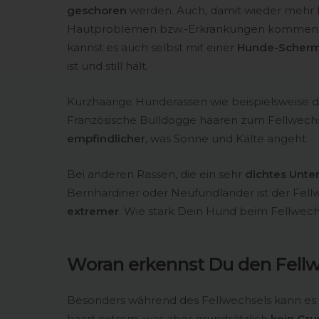
geschoren
werden. Auch, damit wieder mehr L
Hautproblemen bzw.-Erkrankungen kommen. D
kannst es auch selbst mit einer
Hunde-Scherm
ist und still hält.
Kurzhaarige Hunderassen wie beispielsweise d
Französische Bulldogge haaren zum Fellwech
empfindlicher
, was Sonne und Kälte angeht.
Bei anderen Rassen, die ein sehr
dichtes Unter
Bernhardiner oder Neufundländer ist der Fell
extremer
. Wie stark Dein Hund beim Fellwechs
Woran erkennst Du den Fell
Besonders während des Fellwechsels kann es
haart extrem, was aber grundsätzlich
kein Gru