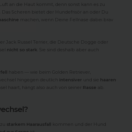
uft an die Haut kommt, denn sonst kann es zu
as Scheren bietet der Hundefrisör an oder Du
aschine
machen, wenn Deine Fellnase dabei brav
er Jack Russel Terrier, die Deutsche Dogge oder
sel
nicht so stark
. Sie sind deshalb aber auch
fell
haben — wie beim Golden Retriever,
wechsel hingegen deutlich
intensiver
und sie
haaren
el haart, hängt also auch von seiner
Rasse
ab.
wechsel?
 zu
starkem Haarausfall
kommen und der Hund
nd zur Sorge
ist.