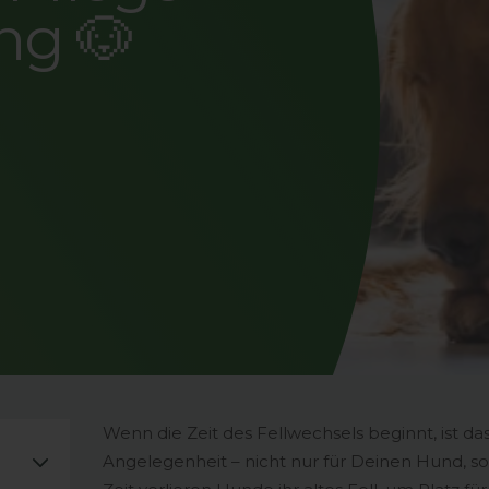
ng 🐶
Wenn die Zeit des Fellwechsels beginnt, ist d
Angelegenheit – nicht nur für Deinen Hund, so