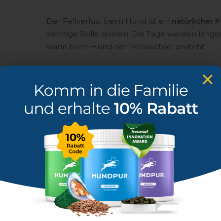
Der Fellverlust beim Hund ist ein
natürlicher 
wichtige Rolle spielen. Die Tage werden länger
wann beim Hund der Fellwechsel ansteht.
Damit er im Sommer nicht schwitzen muss, b
Winter bilden sie ein
dichteres
und
dickeres
Fe
Temperaturen besser wärmen und schützen k