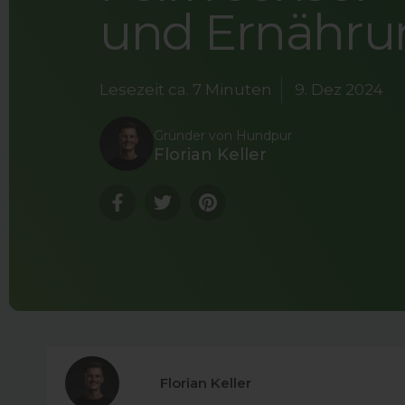
und Ernähru
Lesezeit ca.
7 Minuten
9. Dez 2024
Gründer von Hundpur
Florian Keller
Translation
Translation
Translation
missing:
missing:
missing:
de.general.sharing.facebook
de.general.sharing.twitter
de.general.sharing.pinterest
Florian Keller