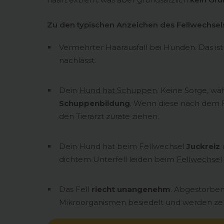
Zu den typischen Anzeichen des Fellwechsel
Vermehrter Haarausfall bei Hunden. Das is
nachlässt.
Dein
Hund hat Schuppen
. Keine Sorge, w
Schuppenbildung
. Wenn diese nach dem F
den Tierarzt zurate ziehen.
Dein Hund hat beim Fellwechsel
Juckreiz
dichtem Unterfell leiden beim
Fellwechsel
Das Fell
riecht unangenehm
. Abgestorben
Mikroorganismen besiedelt und werden zer