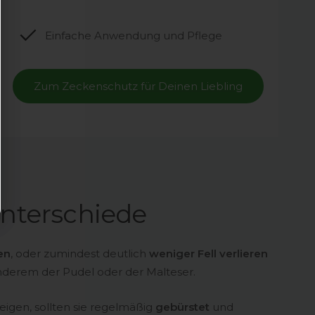
Einfache Anwendung und Pflege
Zum Zeckenschutz für Deinen Liebling
nterschiede
en
, oder zumindest deutlich
weniger Fell verlieren
anderem der Pudel oder der Malteser.
eigen, sollten sie regelmäßig
gebürstet
und