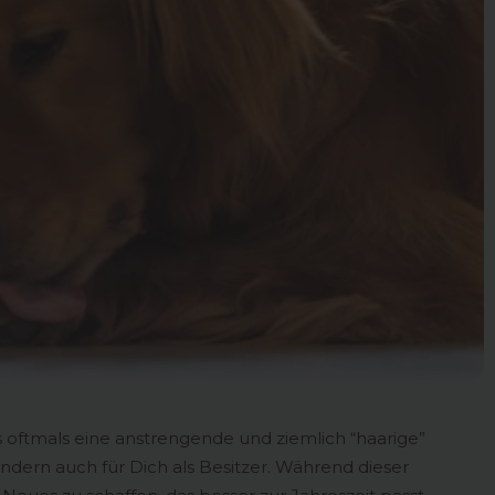
as oftmals eine anstrengende und ziemlich “haarige”
ndern auch für Dich als Besitzer. Während dieser